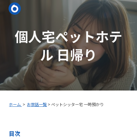
Skip to main content
Skip to navigation
個人宅ペットホテ
ル 日帰り
ホーム
>
お世話一覧
>
ペットシッター宅 一時預かり
目次